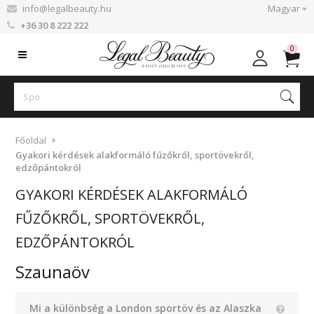
info@legalbeauty.hu
Magyar
+36 30 8 222 222
0
Főoldal
Gyakori kérdések alakformáló fűzőkről, sportövekről,
edzőpántokról
GYAKORI KÉRDÉSEK ALAKFORMÁLÓ
FŰZŐKRŐL, SPORTÖVEKRŐL,
EDZŐPÁNTOKRÓL
Szaunaöv
Mi a különbség a London sportöv és az Alaszka