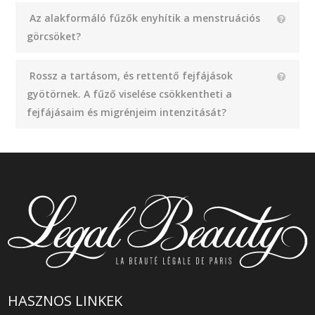
Az alakformáló fűzők enyhítik a menstruációs
görcsöket?
Rossz a tartásom, és rettentő fejfájások
gyötörnek. A fűző viselése csökkentheti a
fejfájásaim és migrénjeim intenzitását?
HASZNOS LINKEK