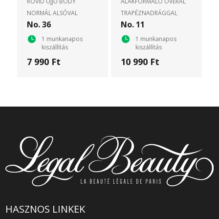
RÖVID UJJÚ BODY
ALAKFORMÁLÓ OVERÁL
NORMÁL ALSÓVAL
TRAPÉZNADRÁGGAL
No. 36
No. 11
1 munkanapos
1 munkanapos
kiszállítás
kiszállítás
7 990 Ft
10 990 Ft
HASZNOS LINKEK