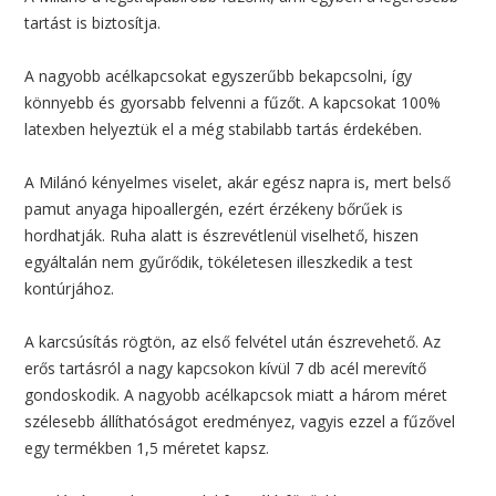
tartást is biztosítja.
A nagyobb acélkapcsokat egyszerűbb bekapcsolni, így
könnyebb és gyorsabb felvenni a fűzőt. A kapcsokat 100%
latexben helyeztük el a még stabilabb tartás érdekében.
A Milánó kényelmes viselet, akár egész napra is, mert belső
pamut anyaga hipoallergén, ezért érzékeny bőrűek is
hordhatják. Ruha alatt is észrevétlenül viselhető, hiszen
egyáltalán nem gyűrődik, tökéletesen illeszkedik a test
kontúrjához.
A karcsúsítás rögtön, az első felvétel után észrevehető. Az
erős tartásról a nagy kapcsokon kívül 7 db acél merevítő
gondoskodik. A nagyobb acélkapcsok miatt a három méret
szélesebb állíthatóságot eredményez, vagyis ezzel a fűzővel
egy termékben 1,5 méretet kapsz.