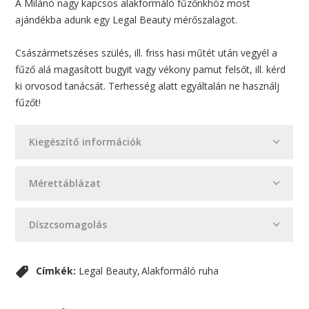
A Milánó nagy kapcsos alakformáló fűzőnkhöz most
ajándékba adunk egy Legal Beauty mérőszalagot.
Császármetszéses szülés, ill. friss hasi műtét után vegyél a
fűző alá magasított bugyit vagy vékony pamut felsőt, ill. kérd
ki orvosod tanácsát. Terhesség alatt egyáltalán ne használj
fűzőt!
Kiegészítő információk
Mérettáblázat
Díszcsomagolás
Címkék:
Legal Beauty
Alakformáló ruha