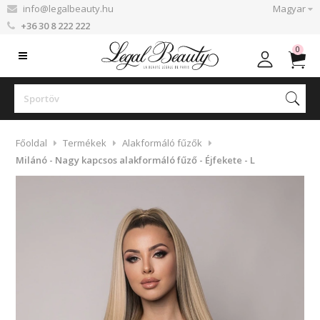
info@legalbeauty.hu
Magyar
+36 30 8 222 222
0
Főoldal
Termékek
Alakformáló fűzők
Milánó - Nagy kapcsos alakformáló fűző - Éjfekete - L