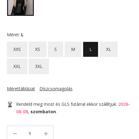
Méret:
L
XXS
XS
S
M
L
XL
XXL
3XL
Mérettáblázat
Díszcsomagolás
Rendeld meg most és GLS futárral ekkor szállítjuk:
2026-
08-08
,
szombaton
.