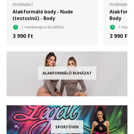
FEHÉRNEMŰ
FEHÉRNEMŰ
Alakformáló body - Nude
Alakformá
(testszínű) - Body
Body
1 munkanapos kiszállítás
1 munkan
3 990 Ft
3 990 Ft
ALAKFORMÁLÓ RUHÁZAT
SPORTÖVEK