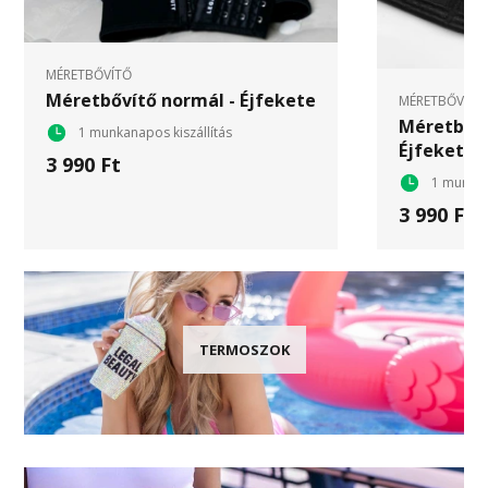
MÉRETBŐVÍTŐ
Méretbővítő normál - Éjfekete
MÉRETBŐVÍTŐ
Méretbővít
1 munkanapos kiszállítás
Éjfekete
3 990 Ft
1 munkan
3 990 Ft
TERMOSZOK