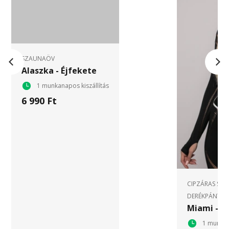
SZAUNAÖV
Alaszka - Éjfekete
1 munkanapos kiszállítás
6 990 Ft
CIPZÁRAS SP
DERÉKPÁNTTA
Miami - F
1 munkan