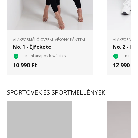
ALAKFORMÁLÓ OVERÁL VÉKONY PÁNTTAL
ALAKFORMÁLÓ
No. 1 - Éjfekete
No. 2 - In
1 munkanapos kiszállítás
1 munkan
10 990 Ft
12 990 Ft
SPORTÖVEK ÉS SPORTMELLÉNYEK