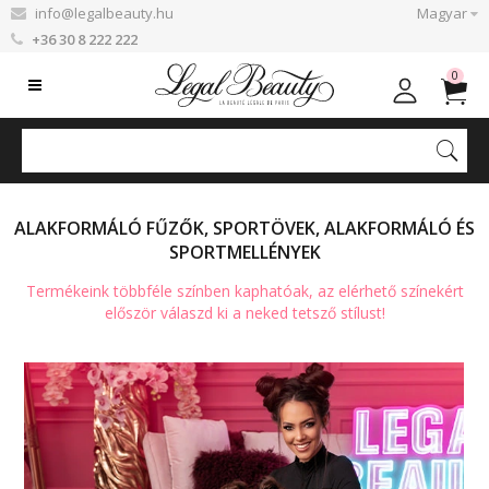
info@legalbeauty.hu
Magyar
+36 30 8 222 222
0
ALAKFORMÁLÓ FŰZŐK, SPORTÖVEK, ALAKFORMÁLÓ ÉS
SPORTMELLÉNYEK
Termékeink többféle színben kaphatóak, az elérhető színekért
először válaszd ki a neked tetsző stílust!