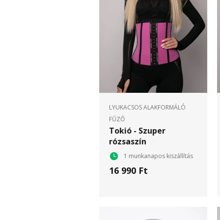
LYUKACSOS ALAKFORMÁLÓ
FŰZŐ
Tokió - Szuper
rózsaszín
1 munkanapos kiszállítás
16 990 Ft