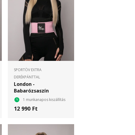
SPORTÖV EXTRA
DERÉKPÁNTTAL
London -
Babarózsaszín
1 munkanapos kiszállítás
12 990 Ft