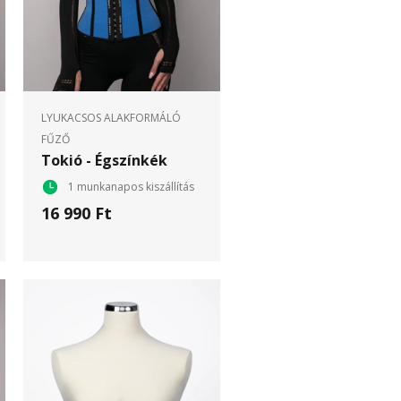
LYUKACSOS ALAKFORMÁLÓ
FŰZŐ
Tokió - Égszínkék
1 munkanapos kiszállítás
16 990 Ft