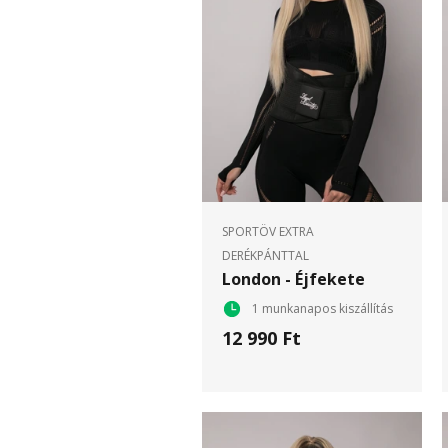
SPORTÖV EXTRA
DERÉKPÁNTTAL
London - Éjfekete
1 munkanapos kiszállítás
12 990 Ft