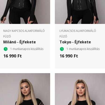
NAGY KAPCSOS ALAKFORMÁLÓ
LYUKACSOS ALAKFORMÁLÓ
FŰZŐ
FŰZŐ
Milánó - Éjfekete
Tokyo - Éjfekete
1 munkanapos kiszállítás
1 munkanapos kiszállítás
16 990 Ft
16 990 Ft