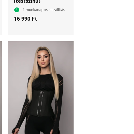
(testszínű)
1 munkanapos kiszállítás
16 990 Ft