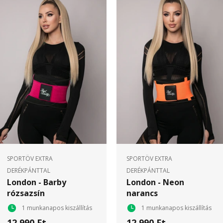
SPORTÖV EXTRA
SPORTÖV EXTRA
DERÉKPÁNTTAL
DERÉKPÁNTTAL
London - Barby
London - Neon
rózsazsín
narancs
1 munkanapos kiszállítás
1 munkanapos kiszállítás
12 990 Ft
12 990 Ft