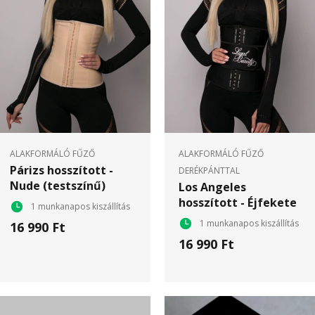
ALAKFORMÁLÓ FŰZŐ
ALAKFORMÁLÓ FŰZŐ
Párizs hosszított -
DERÉKPÁNTTAL
Nude (testszínű)
Los Angeles
hosszított - Éjfekete
1 munkanapos kiszállítás
1 munkanapos kiszállítás
16 990 Ft
16 990 Ft