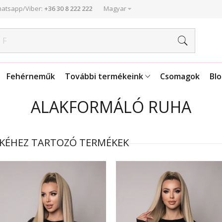
atsapp/Viber:
+36 30 8 222 222
Magyar
Fehérneműk
További termékeink
Csomagok
Bl
ALAKFORMÁLÓ RUHA
KÉHEZ TARTOZÓ TERMÉKEK