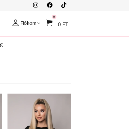
0
Fiókom
0 FT
og