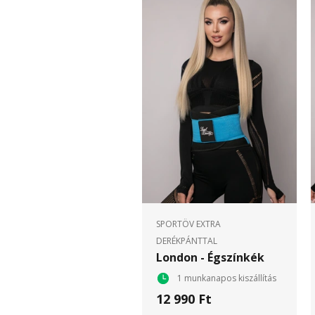
SPORTÖV EXTRA
DERÉKPÁNTTAL
London - Égszínkék
1 munkanapos kiszállítás
12 990 Ft