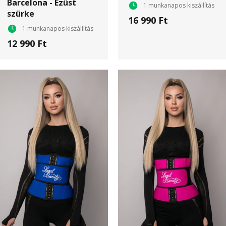
Barcelona - Ezüst
1 munkanapos kiszállítás
szürke
16 990 Ft
1 munkanapos kiszállítás
12 990 Ft