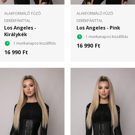
ALAKFORMÁLÓ FŰZŐ
ALAKFORMÁLÓ FŰZŐ
DERÉKPÁNTTAL
DERÉKPÁNTTAL
Los Angeles -
Los Angeles - Pink
Királykék
1 munkanapos kiszállítás
1 munkanapos kiszállítás
16 990 Ft
16 990 Ft