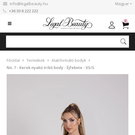
info@legalbeauty.hu
Magyar
+36 30 8 222 222
0
Főoldal
Termékek
Alakformáló bodyk
No. 7 - Kerek nyakú trikó body - Éjfekete - XS/S