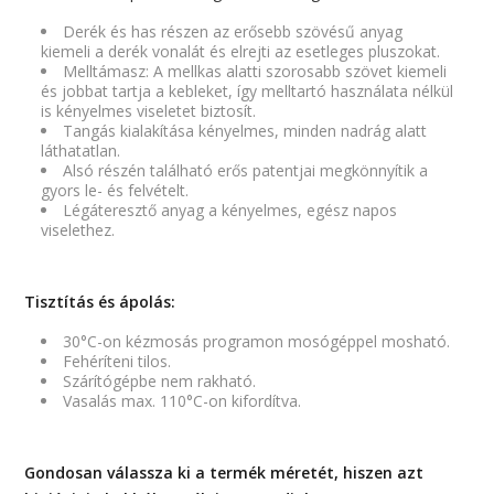
Derék és has részen az erősebb szövésű anyag
kiemeli a derék vonalát és elrejti az esetleges pluszokat.
Melltámasz: A mellkas alatti szorosabb szövet kiemeli
és jobbat tartja a kebleket, így melltartó használata nélkül
is kényelmes viseletet biztosít.
Tangás kialakítása kényelmes, minden nadrág alatt
láthatatlan.
Alsó részén található erős patentjai megkönnyítik a
gyors le- és felvételt.
Légáteresztő anyag a kényelmes, egész napos
viselethez.
Tisztítás és ápolás:
30°C-on kézmosás programon mosógéppel mosható.
Fehéríteni tilos.
Szárítógépbe nem rakható.
Vasalás max. 110°C-on kifordítva.
Gondosan válassza ki a termék méretét, hiszen azt