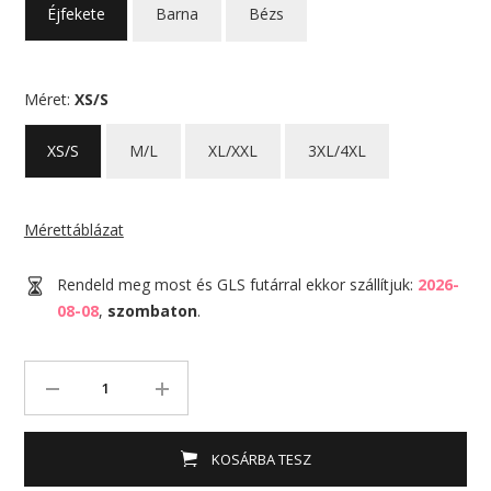
Éjfekete
Barna
Bézs
Méret:
XS/S
XS/S
M/L
XL/XXL
3XL/4XL
Mérettáblázat
Rendeld meg most és GLS futárral ekkor szállítjuk:
2026-
08-08
,
szombaton
.
KOSÁRBA TESZ