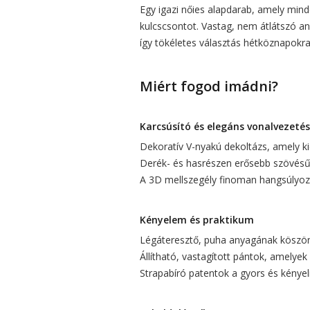
Egy igazi nőies alapdarab, amely minde
kulcscsontot. Vastag, nem átlátszó a
így tökéletes választás hétköznapokra,
Miért fogod imádni?
Karcsúsító és elegáns vonalvezetés
Dekoratív V-nyakú dekoltázs, amely kie
Derék- és hasrészen erősebb szövésű a
A 3D mellszegély finoman hangsúlyozz
Kényelem és praktikum
Légáteresztő, puha anyagának köszönh
Állítható, vastagított pántok, amelyek
Strapabíró patentok a gyors és kényel