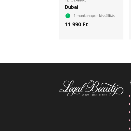
TÉPŐZÁRRAL
Dubai
1 munkanapos kiszállítás
11 990 Ft