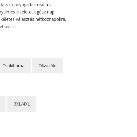
tlátszó anyaga biztosítja a
yelmes viseletet egész nap.
ökéletes választás hétköznapokra,
etként is.
Csokibarna
Olivazöld
3XL/4XL