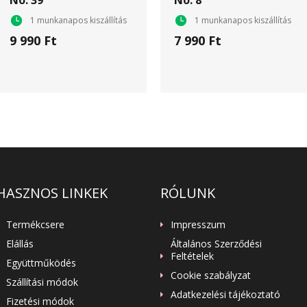
No. 39
No. 8
1 munkanapos kiszállítás
1 munkanapos kiszállítás
9 990 Ft
7 990 Ft
HASZNOS LINKEK
RÓLUNK
Termékcsere
Impresszum
Elállás
Általános Szerződési
Feltételek
Együttműködés
Cookie szabályzat
Szállítási módok
Adatkezelési tájékoztató
Fizetési módok