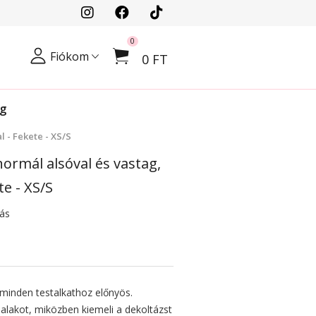
0
Fiókom
0 FT
og
l - Fekete - XS/S
normál alsóval és vastag,
te - XS/S
tás
 minden testalkathoz előnyös.
z alakot, miközben kiemeli a dekoltázst