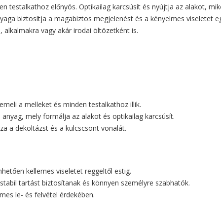
n testalkathoz előnyös. Optikailag karcsúsít és nyújtja az alakot, mi
nyaga biztosítja a magabiztos megjelenést és a kényelmes viseletet 
 alkalmakra vagy akár irodai öltözetként is.
meli a melleket és minden testalkathoz illik.
nyag, mely formálja az alakot és optikailag karcsúsít.
a a dekoltázst és a kulcscsont vonalát.
etően kellemes viseletet reggeltől estig.
 stabil tartást biztosítanak és könnyen személyre szabhatók.
mes le- és felvétel érdekében.