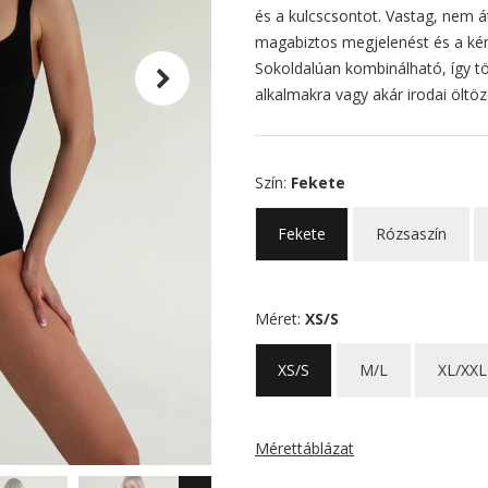
és a kulcscsontot. Vastag, nem á
magabiztos megjelenést és a kén
Sokoldalúan kombinálható, így t
alkalmakra vagy akár irodai öltöz
Szín:
Fekete
Fekete
Rózsaszín
Méret:
XS/S
XS/S
M/L
XL/XXL
Mérettáblázat