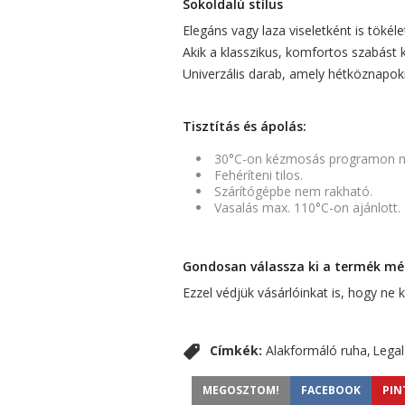
Sokoldalú stílus
Elegáns vagy laza viseletként is tökél
Akik a klasszikus, komfortos szabást 
Univerzális darab, amely hétköznapokr
Tisztítás és ápolás:
30°C-on kézmosás programon 
Fehéríteni tilos.
Szárítógépbe nem rakható.
Vasalás max. 110°C-on ajánlott.
Gondosan válassza ki a termék mére
Ezzel védjük vásárlóinkat is, hogy ne
Címkék:
Alakformáló ruha
Legal
MEGOSZTOM!
FACEBOOK
PIN