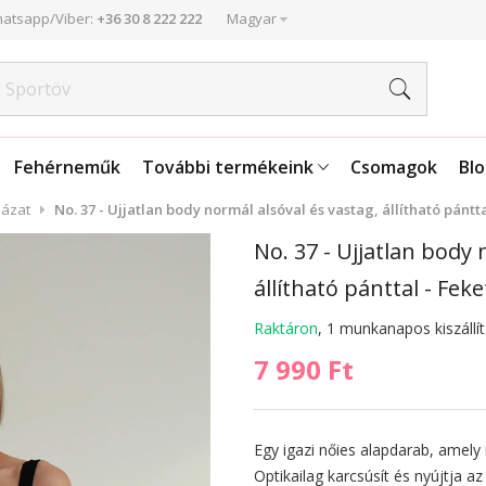
atsapp/Viber:
+36 30 8 222 222
Magyar
Fehérneműk
További termékeink
Csomagok
Bl
házat
No. 37 - Ujjatlan body normál alsóval és vastag, állítható pántta
No. 37 - Ujjatlan body 
állítható pánttal - Feke
Raktáron
, 1 munkanapos kiszállí
7 990 Ft
Egy igazi nőies alapdarab, amely
Optikailag karcsúsít és nyújtja a