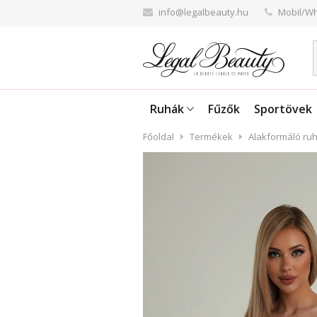
info@legalbeauty.hu
Mobil/Wh
Ruhák
Fűzők
Sportövek
Főoldal
Termékek
Alakformáló ru