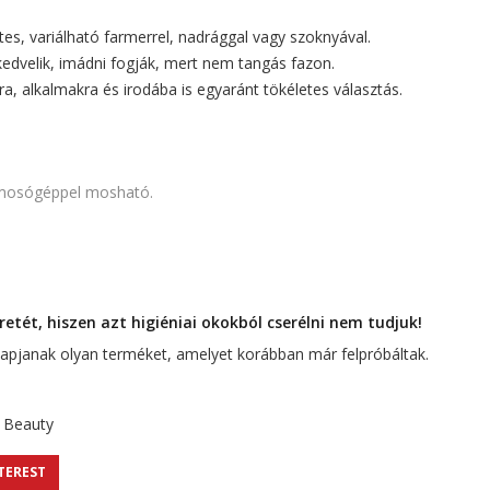
etes, variálható farmerrel, nadrággal vagy szoknyával.
kedvelik, imádni fogják, mert nem tangás fazon.
a, alkalmakra és irodába is egyaránt tökéletes választás.
mosógéppel mosható.
tét, hiszen azt higiéniai okokból cserélni nem tudjuk!
 kapjanak olyan terméket, amelyet korábban már felpróbáltak.
 Beauty
TEREST