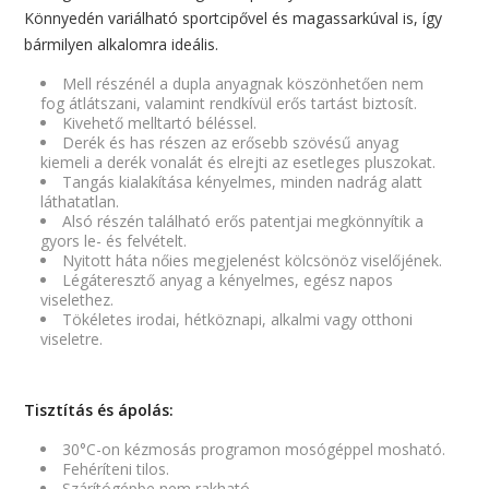
Könnyedén variálható sportcipővel és magassarkúval is, így
bármilyen alkalomra ideális.
Mell részénél a dupla anyagnak köszönhetően nem
fog átlátszani, valamint rendkívül erős tartást biztosít.
Kivehető melltartó béléssel.
Derék és has részen az erősebb szövésű anyag
kiemeli a derék vonalát és elrejti az esetleges pluszokat.
Tangás kialakítása kényelmes, minden nadrág alatt
láthatatlan.
Alsó részén található erős patentjai megkönnyítik a
gyors le- és felvételt.
Nyitott háta nőies megjelenést kölcsönöz viselőjének.
Légáteresztő anyag a kényelmes, egész napos
viselethez.
Tökéletes irodai, hétköznapi, alkalmi vagy otthoni
viseletre.
Tisztítás és ápolás:
30°C-on kézmosás programon mosógéppel mosható.
Fehéríteni tilos.
Szárítógépbe nem rakható.