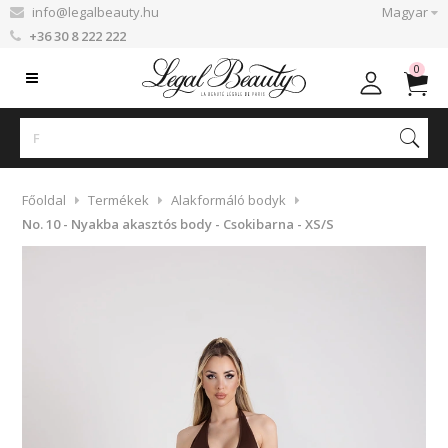
info@legalbeauty.hu
Magyar
+36 30 8 222 222
0
Főoldal
Termékek
Alakformáló bodyk
No. 10 - Nyakba akasztós body - Csokibarna - XS/S