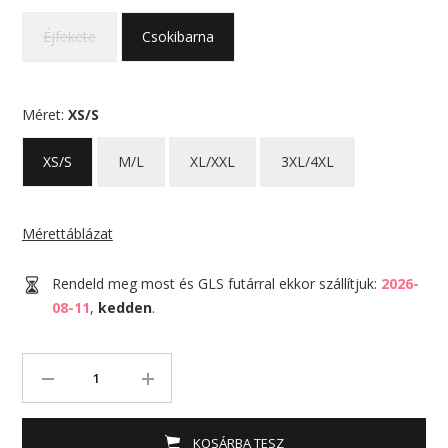
Éjfekete
Csokibarna
Méret:
XS/S
XS/S
M/L
XL/XXL
3XL/4XL
Mérettáblázat
Rendeld meg most és GLS futárral ekkor szállítjuk:
2026-
08-11
,
kedden
.
KOSÁRBA TESZ