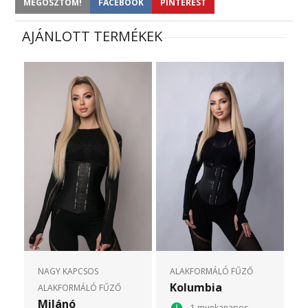
MEGOSZTOM!
FACEBOOK
PINTEREST
AJÁNLOTT TERMÉKEK
NAGY KAPCSOS
ALAKFORMÁLÓ FŰZŐ
Kolumbia
ALAKFORMÁLÓ FŰZŐ
Milánó
1 munkanapos