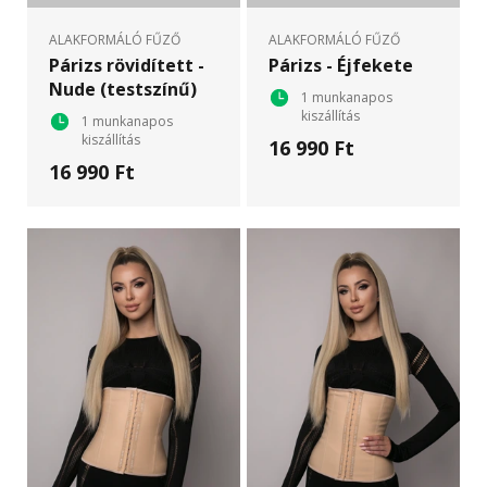
ALAKFORMÁLÓ FŰZŐ
ALAKFORMÁLÓ FŰZŐ
Párizs rövidített -
Párizs - Éjfekete
Nude (testszínű)
1 munkanapos
kiszállítás
1 munkanapos
kiszállítás
16 990 Ft
16 990 Ft