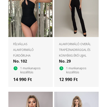
FÉLVÁLLAS
ALAKFORMÁLÓ OVERÁL
ALAKFORMÁLÓ
TRAPÉZNADRÁGGAL ÉS
FÜRDŐRUHA
KÖNYÉKIG ÉRŐ UJJAL
No. 102
No. 29
1 munkanapos
1 munkanapos
kiszállítás
kiszállítás
14 990 Ft
12 990 Ft