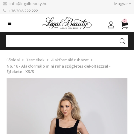
info@legalbeauty.hu
Magyar
+36 30 8 222 222
0
Főoldal
Termékek
Alakformáló ruházat
No. 16 - Alakformáló mini ruha szögletes dekoltázzsal -
Éjfekete - XS/S