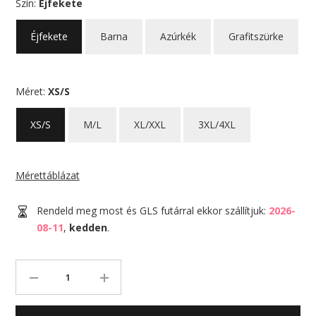
Szín:
Éjfekete
Éjfekete
Barna
Azúrkék
Grafitszürke
Méret:
XS/S
XS/S
M/L
XL/XXL
3XL/4XL
Mérettáblázat
Rendeld meg most és GLS futárral ekkor szállítjuk:
2026-
08-11
,
kedden
.