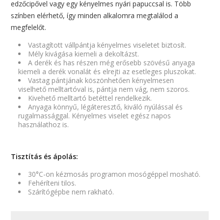
edzőcipővel vagy egy kényelmes nyári papuccsal is. Több
színben elérhető, így minden alkalomra megtalálod a
megfelelőt.
Vastagított vállpántja kényelmes viseletet biztosít.
Mély kivágása kiemeli a dekoltázst.
A derék és has részen még erősebb szövésű anyaga
kiemeli a derék vonalát és elrejti az esetleges pluszokat.
Vastag pántjának köszönhetően kényelmesen
viselhető melltartóval is, pántja nem vág, nem szoros.
Kivehető melltartó betéttel rendelkezik.
Anyaga könnyű, légáteresztő, kiváló nyúlással és
rugalmassággal. Kényelmes viselet egész napos
használathoz is.
Tisztítás és ápolás:
30°C-on kézmosás programon mosógéppel mosható.
Fehéríteni tilos.
Szárítógépbe nem rakható.