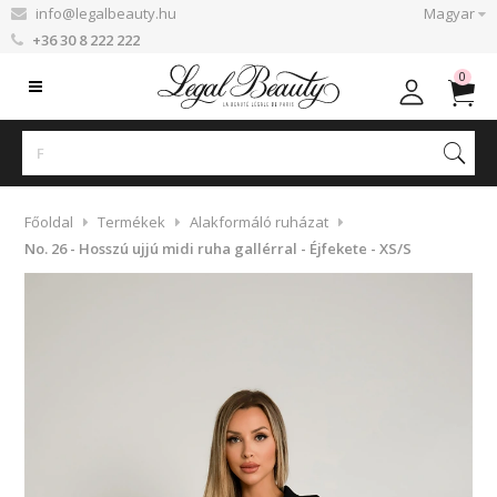
info@legalbeauty.hu
Magyar
+36 30 8 222 222
0
Főoldal
Termékek
Alakformáló ruházat
No. 26 - Hosszú ujjú midi ruha gallérral - Éjfekete - XS/S