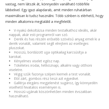
vastag, nem látszik át, könnyedén variálható többféle
lábbelivel. Egy igazi alapdarab, amit minden ruhatárban
maximálisan ki tudsz használni. Több színben is elérhető, hogy
minden alkalomra megtaláld a megfelelőt.
V-nyakú dekoltázsa minden testalkathoz ideális, akár
nappali, akár esti programról van szó.
Derék és has részén erősebb szövésű anyag emeli ki a
derék vonalát, valamint segít elrejteni az esetleges
pluszokat.
Hosszú, bordázott ujja optikailag karcsúsítja a
karokat.
Kényelmes viselet egész nap.
Tökéletes irodai, hétköznapi, alkalmi vagy otthoni
viseletre.
Végig szűk fazonja szépen kiemeli a test vonalát.
Elöl zárt, gombos rész teszi azt egyedivé.
Gallérja elegáns megjelenést sugároz, így könnyedén
viselhető hivatalos eseményen is.
Hosszú ujjának köszönhetően minden évszakban
használható.