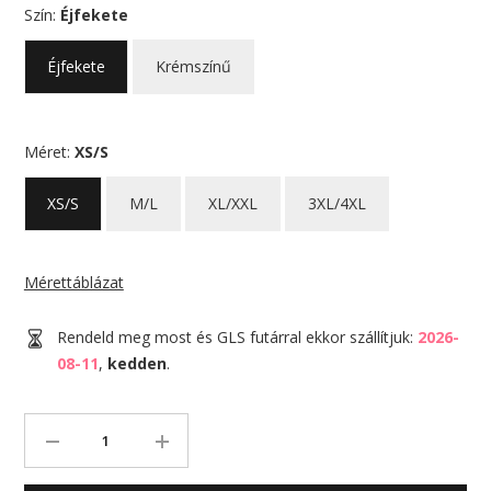
Szín:
Éjfekete
Éjfekete
Krémszínű
Méret:
XS/S
XS/S
M/L
XL/XXL
3XL/4XL
Mérettáblázat
Rendeld meg most és GLS futárral ekkor szállítjuk:
2026-
08-11
,
kedden
.