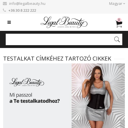
info@legalbeauty.hu
Magyar
+36 30 8 222 222
0
TESTALKAT CÍMKÉHEZ TARTOZÓ CIKKEK