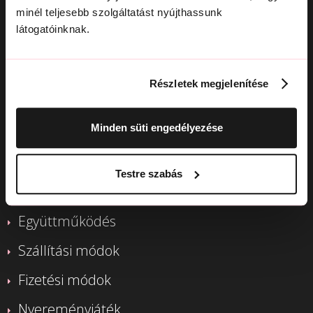
minél teljesebb szolgáltatást nyújthassunk
látogatóinknak.
Részletek megjelenítése
HASZNOS LINKEK
Minden süti engedélyezése
Termékcsere
Testre szabás
Elállás
Együttműködés
Szállítási módok
Fizetési módok
Nyereményjáték