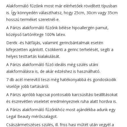
Alakformáló fűzőink most már elérhetőek rövidített típusban
is. Így könnyedén választhatsz, hogy 25cm, 30cm vagy 35cm
hosszú terméket szeretnél-e.
A Párizs alakformáló fűzőnk bélése hipoallergén pamut,
középső tartórétege 100% latex.
Derék -és hátfájás, valamint gerincbántalmak esetén
kifejezetten ajánlott. Csökkenti a gerinc terhelését, segíti a
helyes testtartás kialakulását.
A Párizs alakformáló fűző ideális még szülés utáni
alakformálásra is, de akár edzéshez is használható.
7 db acél merevítő teszi még hatékonyabbá és gondoskodik
viselője jobb tartásáról.
A Párizs apróbb kapcsai pontosabb karcsúsítási beállításokat
és észrevétlen viseletet eredményeznek ruha alatt hordva is.
A Párizs alakformáló fűzőnkhöz most ajándékba adunk egy
Legal Beauty mérőszalagot.
Császármetszéses szülés, ill. friss hasi műtét után vegyél a