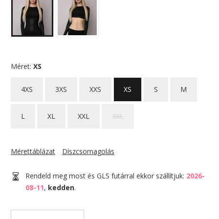
Méret:
XS
4XS
3XS
XXS
XS
S
M
L
XL
XXL
3XL
Mérettáblázat
Díszcsomagolás
Rendeld meg most és GLS futárral ekkor szállítjuk:
2026-
08-11
,
kedden
.