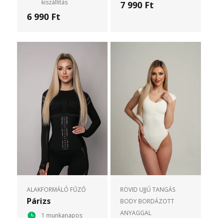
kiszállítás
7 990 Ft
6 990 Ft
ALAKFORMÁLÓ FŰZŐ
RÖVID UJJÚ TANGÁS
Párizs
BODY BORDÁZOTT
ANYAGGAL
1 munkanapos