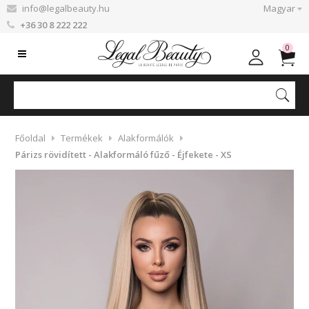
info@legalbeauty.hu
Magyar
+36 30 8 222 222
0
Főoldal
Termékek
Alakformálók
Párizs rövidített - Alakformáló fűző - Éjfekete - XS