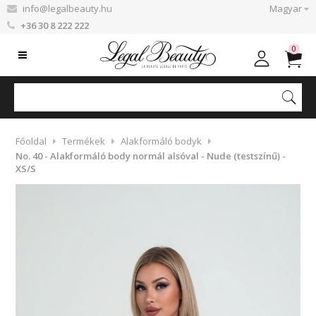
info@legalbeauty.hu
Magyar
+36 30 8 222 222
0
Főoldal
Termékek
Alakformáló bodyk
No. 40 - Alakformáló body normál alsóval - Nude (testszínű) -
XS/S