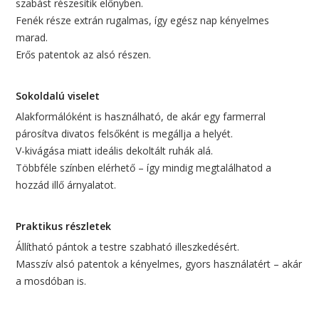
szabást részesítik előnyben.
Fenék része extrán rugalmas, így egész nap kényelmes
marad.
Erős patentok az alsó részen.
Sokoldalú viselet
Alakformálóként is használható, de akár egy farmerral
párosítva divatos felsőként is megállja a helyét.
V-kivágása miatt ideális dekoltált ruhák alá.
Többféle színben elérhető – így mindig megtalálhatod a
hozzád illő árnyalatot.
Praktikus részletek
Állítható pántok a testre szabható illeszkedésért.
Masszív alsó patentok a kényelmes, gyors használatért – akár
a mosdóban is.