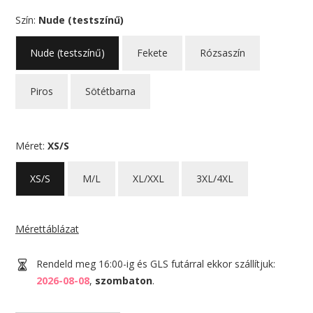
Szín:
Nude (testszínű)
Nude (testszínű)
Fekete
Rózsaszín
Piros
Sötétbarna
Méret:
XS/S
XS/S
M/L
XL/XXL
3XL/4XL
Mérettáblázat
Rendeld meg 16:00-ig és GLS futárral ekkor szállítjuk:
2026-08-08
,
szombaton
.