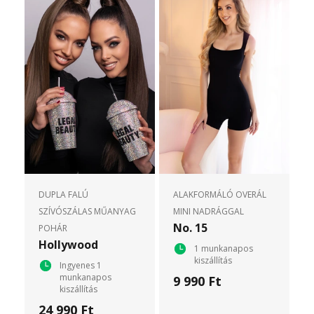
DUPLA FALÚ
ALAKFORMÁLÓ OVERÁL
SZÍVÓSZÁLAS MŰANYAG
MINI NADRÁGGAL
No. 15
POHÁR
Hollywood
1 munkanapos
kiszállítás
Ingyenes 1
munkanapos
9 990 Ft
kiszállítás
24 990 Ft