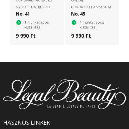
RÖVIDNADRÁGGAL ÉS
OVERÁL
NYITOTT HÁTRÉSSZEL
BORDÁZOTT ANYAGGAL
No. 41
No. 45
1 munkanapos
1 munkanapos
kiszállítás
kiszállítás
9 990 Ft
9 990 Ft
HASZNOS LINKEK