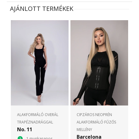
AJÁNLOTT TERMÉKEK
ALAKFORMÁLÓ OVERÁL
CIPZÁROS NEOPRÉN
TRAPÉZNADRÁGGAL
ALAKFORMÁLÓ FŰZŐS
No. 11
MELLÉNY
Barcelona
1 munkanapos