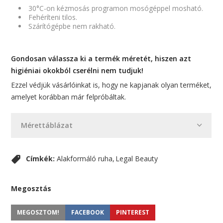
30°C-on kézmosás programon mosógéppel mosható.
Fehéríteni tilos.
Szárítógépbe nem rakható.
Gondosan válassza ki a termék méretét, hiszen azt
higiéniai okokból cserélni nem tudjuk!
Ezzel védjük vásárlóinkat is, hogy ne kapjanak olyan terméket,
amelyet korábban már felpróbáltak.
Mérettáblázat
Címkék:
Alakformáló ruha
Legal Beauty
Megosztás
MEGOSZTOM!
FACEBOOK
PINTEREST