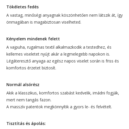
Tökéletes fedés
A vastag, minőségi anyagnak köszönhetően nem látszik át, így
önmagában is magabiztosan viselheted.
Kényelem mindenek felett
A vajpuha, rugalmas textil alkalmazkodik a testedhez, és
kellemes viseletet nyújt akár a legmelegebb napokon is.
Légáteresztő anyaga az egész napos viselet során is friss és
komfortos érzetet biztosít.
Normál alsórész
Akik a klasszikus, komfortos szabást kedvelik, imádni fogják,
mert nem tangás fazon.
A masszív patentok megkönnyítik a gyors le- és felvételt.
Tisztítás és ápolás: