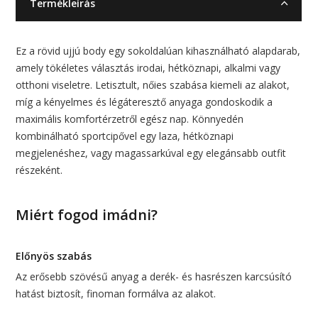
Termékleírás
Ez a rövid ujjú body egy sokoldalúan kihasználható alapdarab,
amely tökéletes választás irodai, hétköznapi, alkalmi vagy
otthoni viseletre. Letisztult, nőies szabása kiemeli az alakot,
míg a kényelmes és légáteresztő anyaga gondoskodik a
maximális komfortérzetről egész nap. Könnyedén
kombinálható sportcipővel egy laza, hétköznapi
megjelenéshez, vagy magassarkúval egy elegánsabb outfit
részeként.
Miért fogod imádni?
Előnyös szabás
Az erősebb szövésű anyag a derék- és hasrészen karcsúsító
hatást biztosít, finoman formálva az alakot.