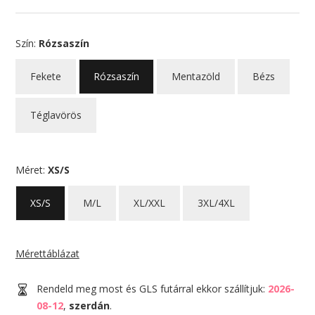
Szín:
Rózsaszín
Fekete
Rózsaszín
Mentazöld
Bézs
Téglavörös
Méret:
XS/S
XS/S
M/L
XL/XXL
3XL/4XL
Mérettáblázat
Rendeld meg most és GLS futárral ekkor szállítjuk:
2026-
08-12
,
szerdán
.