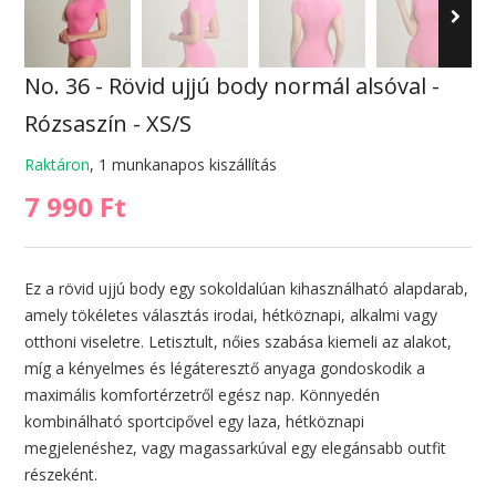
No. 36 - Rövid ujjú body normál alsóval -
Rózsaszín - XS/S
Raktáron
, 1 munkanapos kiszállítás
7 990 Ft
Ez a rövid ujjú body egy sokoldalúan kihasználható alapdarab,
amely tökéletes választás irodai, hétköznapi, alkalmi vagy
otthoni viseletre. Letisztult, nőies szabása kiemeli az alakot,
míg a kényelmes és légáteresztő anyaga gondoskodik a
maximális komfortérzetről egész nap. Könnyedén
kombinálható sportcipővel egy laza, hétköznapi
megjelenéshez, vagy magassarkúval egy elegánsabb outfit
részeként.