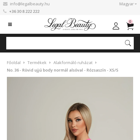
info@legalbeauty.hu
Magyar
+36 30 8 222 222
0
Főoldal
Termékek
Alakformáló ruházat
No. 36 - Rövid ujjú body normál alsóval - Rózsaszín - XS/S