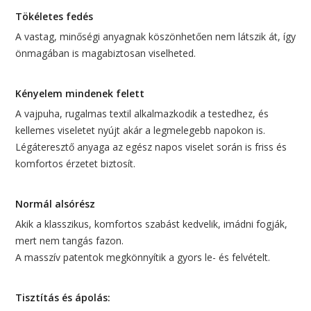
Tökéletes fedés
A vastag, minőségi anyagnak köszönhetően nem látszik át, így
önmagában is magabiztosan viselheted.
Kényelem mindenek felett
A vajpuha, rugalmas textil alkalmazkodik a testedhez, és
kellemes viseletet nyújt akár a legmelegebb napokon is.
Légáteresztő anyaga az egész napos viselet során is friss és
komfortos érzetet biztosít.
Normál alsórész
Akik a klasszikus, komfortos szabást kedvelik, imádni fogják,
mert nem tangás fazon.
A masszív patentok megkönnyítik a gyors le- és felvételt.
Tisztítás és ápolás: