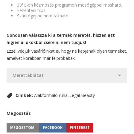
30°C-on kézmosás programon mosógéppel mosható.
Fehéríteni tilos.
Szárítógépbe nem rakható.
Gondosan válassza ki a termék méretét, hiszen azt
higiéniai okokból cserélni nem tudjuk!
Ezzel védjük vásárlóinkat is, hogy ne kapjanak olyan terméket,
amelyet korábban már felpróbáltak.
Mérettáblázat
Címkék:
Alakformáló ruha
Legal Beauty
Megosztás
MEGOSZTOM!
FACEBOOK
PINTEREST