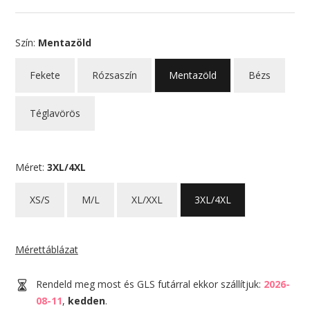
Szín:
Mentazöld
Fekete
Rózsaszín
Mentazöld
Bézs
Téglavörös
Méret:
3XL/4XL
XS/S
M/L
XL/XXL
3XL/4XL
Mérettáblázat
Rendeld meg most és GLS futárral ekkor szállítjuk:
2026-
08-11
,
kedden
.