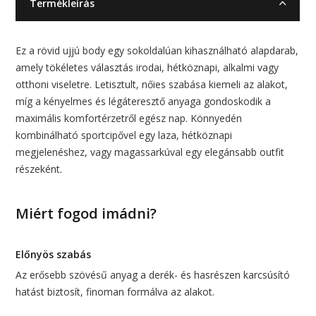
Termékleírás
Ez a rövid ujjú body egy sokoldalúan kihasználható alapdarab,
amely tökéletes választás irodai, hétköznapi, alkalmi vagy
otthoni viseletre. Letisztult, nőies szabása kiemeli az alakot,
míg a kényelmes és légáteresztő anyaga gondoskodik a
maximális komfortérzetről egész nap. Könnyedén
kombinálható sportcipővel egy laza, hétköznapi
megjelenéshez, vagy magassarkúval egy elegánsabb outfit
részeként.
Miért fogod imádni?
Előnyös szabás
Az erősebb szövésű anyag a derék- és hasrészen karcsúsító
hatást biztosít, finoman formálva az alakot.