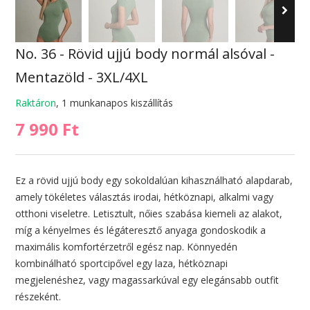
No. 36 - Rövid ujjú body normál alsóval -
Mentazöld - 3XL/4XL
Raktáron
, 1 munkanapos kiszállítás
7 990 Ft
Ez a rövid ujjú body egy sokoldalúan kihasználható alapdarab,
amely tökéletes választás irodai, hétköznapi, alkalmi vagy
otthoni viseletre. Letisztult, nőies szabása kiemeli az alakot,
míg a kényelmes és légáteresztő anyaga gondoskodik a
maximális komfortérzetről egész nap. Könnyedén
kombinálható sportcipővel egy laza, hétköznapi
megjelenéshez, vagy magassarkúval egy elegánsabb outfit
részeként.