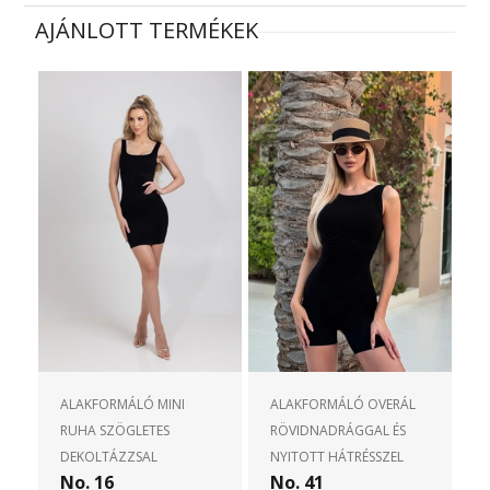
AJÁNLOTT TERMÉKEK
ALAKFORMÁLÓ MINI
ALAKFORMÁLÓ OVERÁL
RUHA SZÖGLETES
RÖVIDNADRÁGGAL ÉS
DEKOLTÁZZSAL
NYITOTT HÁTRÉSSZEL
No. 16
No. 41