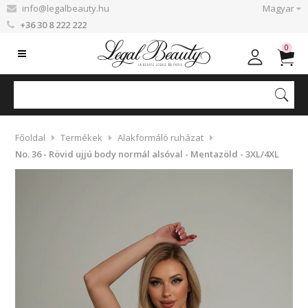
info@legalbeauty.hu
Magyar
+36 30 8 222 222
0
Főoldal
Termékek
Alakformáló ruházat
No. 36 - Rövid ujjú body normál alsóval - Mentazöld - 3XL/4XL