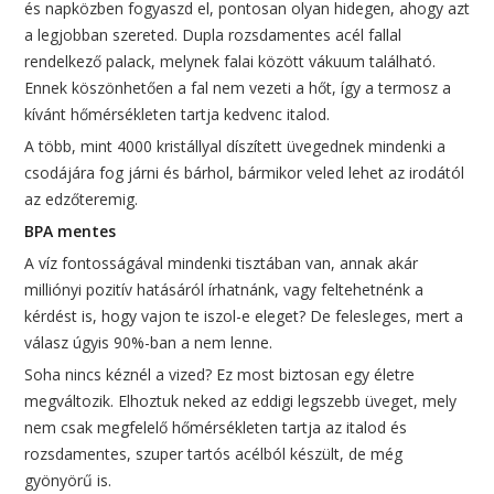
és napközben fogyaszd el, pontosan olyan hidegen, ahogy azt
a legjobban szereted. Dupla rozsdamentes acél fallal
rendelkező palack, melynek falai között vákuum található.
Ennek köszönhetően a fal nem vezeti a hőt, így a termosz a
kívánt hőmérsékleten tartja kedvenc italod.
A több, mint 4000 kristállyal díszített üvegednek mindenki a
csodájára fog járni és bárhol, bármikor veled lehet az irodától
az edzőteremig.
BPA mentes
A víz fontosságával mindenki tisztában van, annak akár
milliónyi pozitív hatásáról írhatnánk, vagy feltehetnénk a
kérdést is, hogy vajon te iszol-e eleget? De felesleges, mert a
válasz úgyis 90%-ban a nem lenne.
Soha nincs kéznél a vized? Ez most biztosan egy életre
megváltozik. Elhoztuk neked az eddigi legszebb üveget, mely
nem csak megfelelő hőmérsékleten tartja az italod és
rozsdamentes, szuper tartós acélból készült, de még
gyönyörű is.