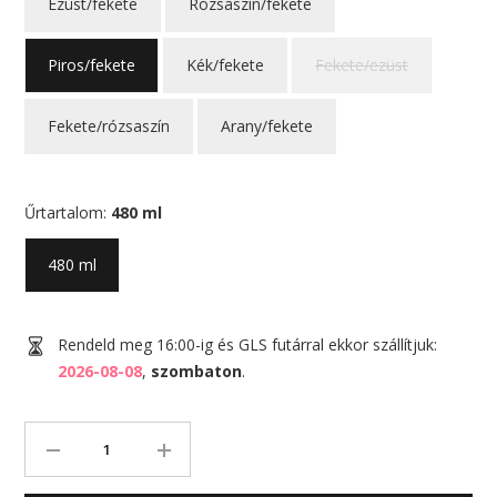
Ezüst/fekete
Rózsaszín/fekete
Piros/fekete
Kék/fekete
Fekete/ezüst
Fekete/rózsaszín
Arany/fekete
Űrtartalom:
480 ml
480 ml
Rendeld meg 16:00-ig és GLS futárral ekkor szállítjuk:
2026-08-08
,
szombaton
.