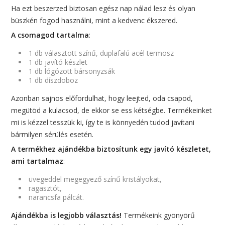
Ha ezt beszerzed biztosan egész nap nálad lesz és olyan
büszkén fogod használni, mint a kedvenc ékszered.
A csomagod tartalma
:
1 db választott színű, duplafalú acél termosz
1 db javító készlet
1 db lógózott bársonyzsák
1 db díszdoboz
Azonban sajnos előfordulhat, hogy leejted, oda csapod,
megütöd a kulacsod, de ekkor se ess kétségbe. Termékeinket
mi is kézzel tesszük ki, így te is könnyedén tudod javítani
bármilyen sérülés esetén.
A termékhez ajándékba biztosítunk egy javító készletet,
ami tartalmaz
:
üvegeddel megegyező színű kristályokat,
ragasztót,
narancsfa pálcát.
Ajándékba is legjobb választás!
Termékeink gyönyörű