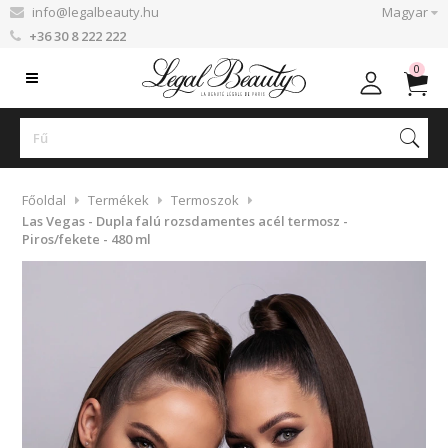
info@legalbeauty.hu
Magyar
+36 30 8 222 222
0
Főoldal
Termékek
Termoszok
Las Vegas - Dupla falú rozsdamentes acél termosz -
Piros/fekete - 480 ml