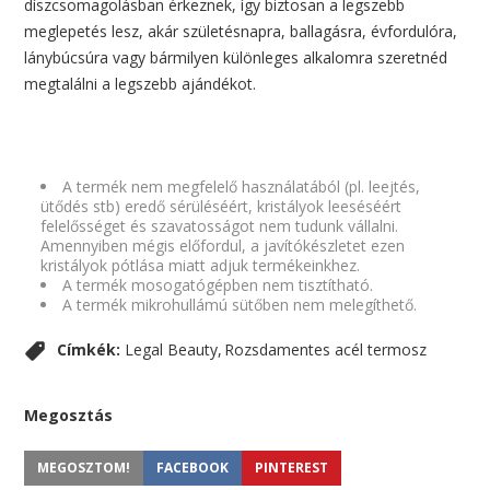
díszcsomagolásban érkeznek, így biztosan a legszebb
meglepetés lesz, akár születésnapra, ballagásra, évfordulóra,
lánybúcsúra vagy bármilyen különleges alkalomra szeretnéd
megtalálni a legszebb ajándékot.
A termék nem megfelelő használatából (pl. leejtés,
ütődés stb) eredő sérüléséért, kristályok leeséséért
felelősséget és szavatosságot nem tudunk vállalni.
Amennyiben mégis előfordul, a javítókészletet ezen
kristályok pótlása miatt adjuk termékeinkhez.
A termék mosogatógépben nem tisztítható.
A termék mikrohullámú sütőben nem melegíthető.
Címkék:
Legal Beauty
Rozsdamentes acél termosz
Megosztás
MEGOSZTOM!
FACEBOOK
PINTEREST