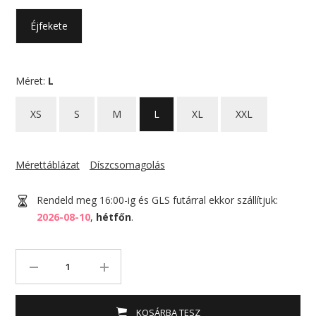
Éjfekete
Méret:
L
XS
S
M
L
XL
XXL
Mérettáblázat
Díszcsomagolás
Rendeld meg 16:00-ig és GLS futárral ekkor szállítjuk:
2026-08-10
,
hétfőn
.
KOSÁRBA TESZ