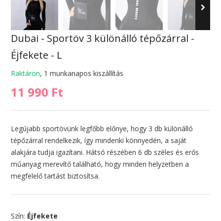
Dubai - Sportöv 3 különálló tépőzárral -
Éjfekete - L
Raktáron
, 1 munkanapos kiszállítás
11 990 Ft
Legújabb sportövünk legfőbb előnye, hogy 3 db különálló
tépőzárral rendelkezik, így mindenki könnyedén, a saját
alakjára tudja igazítani. Hátsó részében 6 db széles és erős
műanyag merevítő található, hogy minden helyzetben a
megfelelő tartást biztosítsa.
Szín:
Éjfekete