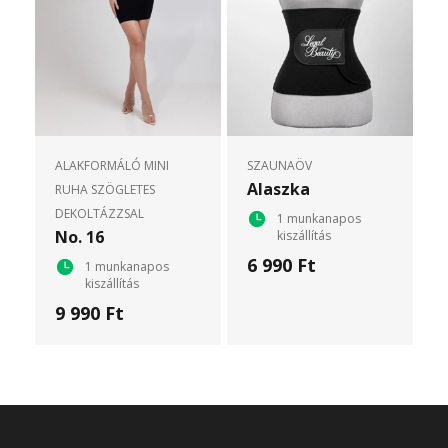
ALAKFORMÁLÓ MINI
SZAUNAÖV
Alaszka
RUHA SZÖGLETES
DEKOLTÁZZSAL
1 munkanapos
No. 16
kiszállítás
6 990 Ft
1 munkanapos
kiszállítás
9 990 Ft