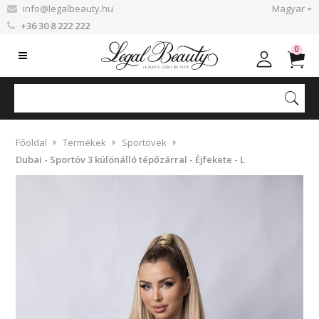
info@legalbeauty.hu
Magyar
+36 30 8 222 222
0
Főoldal
Termékek
Sportövek
Dubai - Sportöv 3 különálló tépőzárral - Éjfekete - L