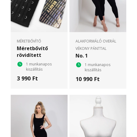
MÉRETBŐVÍTŐ
ALAKFORMÁLÓ OVERÁL
Méretbővítő
VÉKONY PÁNTTAL
rövidített
No. 1
1 munkanapos
1 munkanapos
kiszállítás
kiszállítás
3 990 Ft
10 990 Ft