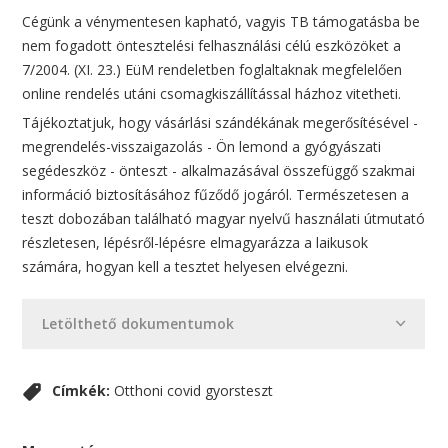
Cégünk a vénymentesen kapható, vagyis TB támogatásba be
nem fogadott öntesztelési felhasználási célú eszközöket a
7/2004. (XI. 23.) EüM rendeletben foglaltaknak megfelelően
online rendelés utáni csomagkiszállítással házhoz vitetheti.
Tájékoztatjuk, hogy vásárlási szándékának megerősítésével -
megrendelés-visszaigazolás - Ön lemond a gyógyászati
segédeszköz - önteszt - alkalmazásával összefüggő szakmai
információ biztosításához fűződő jogáról. Természetesen a
teszt dobozában található magyar nyelvű használati útmutató
részletesen, lépésről-lépésre elmagyarázza a laikusok
számára, hogyan kell a tesztet helyesen elvégezni.
Letölthető dokumentumok
Címkék:
Otthoni covid gyorsteszt