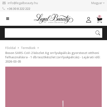
info@legalbeauty.hu
Magyar
+36 30 8 222 222
0
Főoldal
Termékek
Boson SARS-CoV-2 készlet Ag orrlyukpálcás gyorsteszt otthoni
felhasználásra - 1 db tesztkészlet (orrlyukpálcás) - Lejárati idő:
2026-03-05