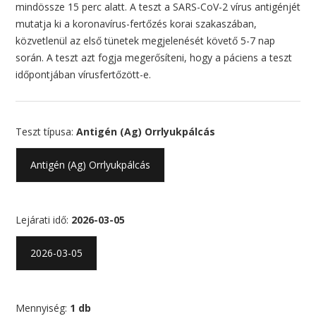
mindössze 15 perc alatt. A teszt a SARS-CoV-2 vírus antigénjét
mutatja ki a koronavírus-fertőzés korai szakaszában,
közvetlenül az első tünetek megjelenését követő 5-7 nap
során. A teszt azt fogja megerősíteni, hogy a páciens a teszt
időpontjában vírusfertőzött-e.
Teszt típusa:
Antigén (Ag) Orrlyukpálcás
Antigén (Ag) Orrlyukpálcás
Lejárati idő:
2026-03-05
2026-03-05
Mennyiség:
1 db