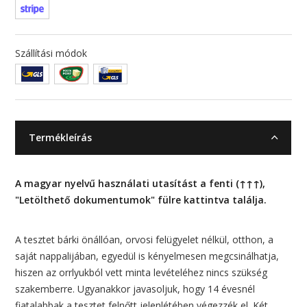
Szállítási módok
Termékleírás
A magyar nyelvű használati utasítást a fenti (↑↑↑),
"Letölthető dokumentumok" fülre kattintva találja.
A tesztet bárki önállóan, orvosi felügyelet nélkül, otthon, a
saját nappalijában, egyedül is kényelmesen megcsinálhatja,
hiszen az orrlyukból vett minta levételéhez nincs szükség
szakemberre. Ugyanakkor javasoljuk, hogy 14 évesnél
fiatalabbak a tesztet felnőtt jelenlétében végezzék el. Két