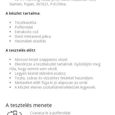
Xiamen, Fujian, 361021, P.R.China.
A készlet tartalma
:
Tesztkazetta
Pufferoldat
Extrakciós cső
Steril mintavevő pálca
Használati utasítás
A tesztelés előtt
Mosson kezet szappanos vízzel.
Ellenőrizze a tesztkészlet tartalmát. Győződjön meg
róla, hogy semmi sem sérült.
Legyen kéznél időmérő eszköz.
Tiszta, száraz és vízszintes felületet használjon.
Mintavétel előtt fújja ki jó alaposan az orrát.
A készlet elemei szobahőmérsékletűek legyenek.
A tesztelés menete
Csavarja le a pufferoldat