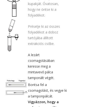
kupakját. Óvatosan,
hogy ne öntse ki a
folyadékot.
Préselje ki az összes
folyadékot a doboz
tartójába állított
extrakciós csőbe.
A lezárt
csomagolásában
keresse meg a
mintavevő pálca
tamponált végét.
Bontsa fel a
csomagolást, és vegye ki
a tamponpálcát.
Vigyázzon, hogy a