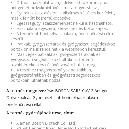
Otthoni használatra engedélyezett, a koronavírus-
antigénjét orrlyukmintából kimutató gyorsteszt,
Gyerekek tesztelésére is alkalmas két éves kor felett,
másik felnőtt közreműködésével,
Egészségügyi szakszemélyzet nélkül is használható,
Használata egyszerű, kényelmes és biztonságos,
A termék otthoni felhasználásra, önellenőrzési célra
készült,
Patikák, gyógyszertárak és gyógyászati segédeszköz
boltok online is rendelhetik a webshopon keresztül,
Más cégek patikáknak, gyógyszertáraknak és
gyógyászati segédeszköz boltoknak történő
továbbértékesítés céljából vásárolhatják meg,
A teszthez magánszemélyek patikákban,
gyógyszertárakban és gyógyászati segédeszköz
boltokban juthatnak hozzá.
A termék megnevezése
: BOSON SARS-CoV-2 Antigén
Orrlyukpálcás Gyorsteszt - otthoni felhasználásra
önellenőrzési céllal
A termék gyártójának neve, címe
:
Xiamen Boson Biotech Co., Ltd.
90-94 Tianfeng Road, Jimei North Industrial Park,