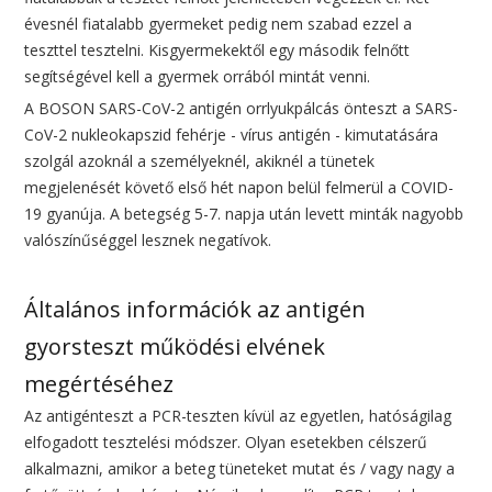
évesnél fiatalabb gyermeket pedig nem szabad ezzel a
teszttel tesztelni. Kisgyermekektől egy második felnőtt
segítségével kell a gyermek orrából mintát venni.
A BOSON SARS-CoV-2 antigén orrlyukpálcás önteszt a SARS-
CoV-2 nukleokapszid fehérje - vírus antigén - kimutatására
szolgál azoknál a személyeknél, akiknél a tünetek
megjelenését követő első hét napon belül felmerül a COVID-
19 gyanúja. A betegség 5-7. napja után levett minták nagyobb
valószínűséggel lesznek negatívok.
Általános információk az antigén
gyorsteszt működési elvének
megértéséhez
Az antigénteszt a PCR-teszten kívül az egyetlen, hatóságilag
elfogadott tesztelési módszer. Olyan esetekben célszerű
alkalmazni, amikor a beteg tüneteket mutat és / vagy nagy a