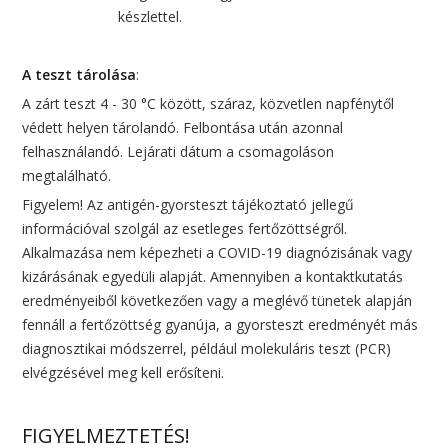
készlettel.
A teszt tárolása
:
A zárt teszt 4 - 30 °C között, száraz, közvetlen napfénytől
védett helyen tárolandó. Felbontása után azonnal
felhasználandó. Lejárati dátum a csomagoláson
megtalálható.
Figyelem! Az antigén-gyorsteszt tájékoztató jellegű
információval szolgál az esetleges fertőzöttségről.
Alkalmazása nem képezheti a COVID-19 diagnózisának vagy
kizárásának egyedüli alapját. Amennyiben a kontaktkutatás
eredményeiből következően vagy a meglévő tünetek alapján
fennáll a fertőzöttség gyanúja, a gyorsteszt eredményét más
diagnosztikai módszerrel, például molekuláris teszt (PCR)
elvégzésével meg kell erősíteni.
FIGYELMEZTETÉS!