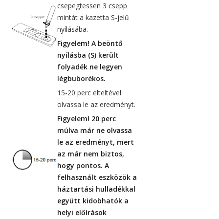
csepegtessen 3 csepp
mintát a kazetta S-jelű
nyílásába.
Figyelem! A beöntő
nyílásba (S) került
folyadék ne legyen
légbuborékos.
15-20 perc elteltével
olvassa le az eredményt.
Figyelem! 20 perc
múlva már ne olvassa
le az eredményt, mert
az már nem biztos,
hogy pontos. A
felhasznált eszközök a
háztartási hulladékkal
együtt kidobhatók a
helyi előírások