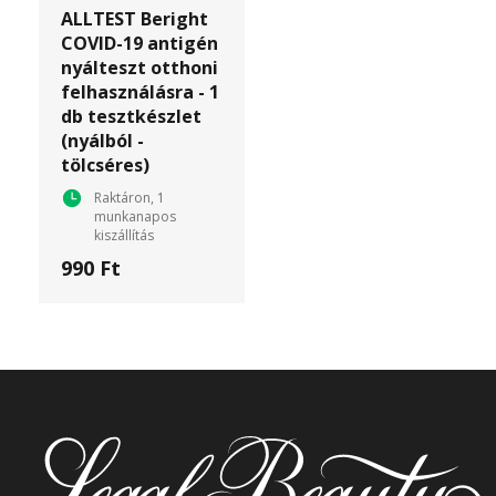
ALLTEST Beright
COVID-19 antigén
nyálteszt otthoni
felhasználásra - 1
db tesztkészlet
(nyálból -
tölcséres)
Raktáron, 1
munkanapos
kiszállítás
990 Ft