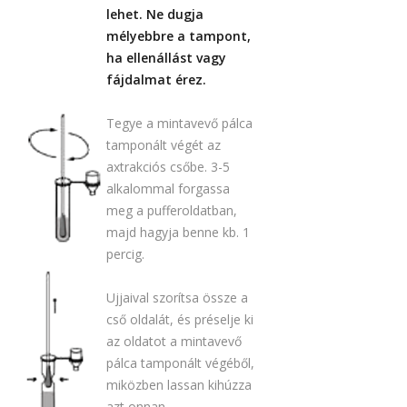
lehet. Ne dugja
mélyebbre a tampont,
ha ellenállást vagy
fájdalmat érez.
Tegye a mintavevő pálca
tamponált végét az
axtrakciós csőbe. 3-5
alkalommal forgassa
meg a pufferoldatban,
majd hagyja benne kb. 1
percig.
Ujjaival szorítsa össze a
cső oldalát, és préselje ki
az oldatot a mintavevő
pálca tamponált végéből,
miközben lassan kihúzza
azt onnan.