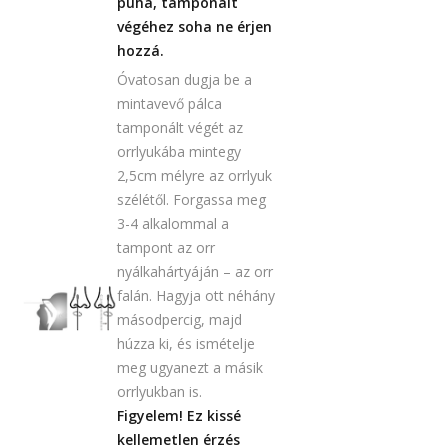
puha, tamponált
végéhez soha ne érjen
hozzá.
Óvatosan dugja be a
mintavevő pálca
tamponált végét az
orrlyukába mintegy
2,5cm mélyre az orrlyuk
szélétől. Forgassa meg
3-4 alkalommal a
tampont az orr
nyálkahártyáján – az orr
falán. Hagyja ott néhány
másodpercig, majd
húzza ki, és ismételje
meg ugyanezt a másik
orrlyukban is.
Figyelem! Ez kissé
kellemetlen érzés