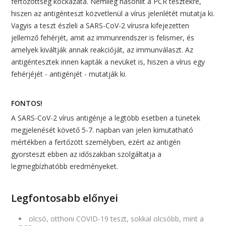
fertőzöttség kockázata. Némileg hasonlít a PCR tesztekre,
hiszen az antigénteszt közvetlenül a vírus jelenlétét mutatja ki.
Vagyis a teszt észleli a SARS-CoV-2 vírusra kifejezetten
jellemző fehérjét, amit az immunrendszer is felismer, és
amelyek kiváltják annak reakcióját, az immunválaszt. Az
antigéntesztek innen kapták a nevüket is, hiszen a vírus egy
fehérjéjét - antigénjét - mutatják ki.
FONTOS!
A SARS-CoV-2 vírus antigénje a legtöbb esetben a tünetek
megjelenését követő 5-7. napban van jelen kimutatható
mértékben a fertőzött személyben, ezért az antigén
gyorsteszt ebben az időszakban szolgáltatja a
legmegbízhatóbb eredményeket.
Legfontosabb előnyei
olcsó, otthoni COVID-19 teszt, sokkal olcsóbb, mint a