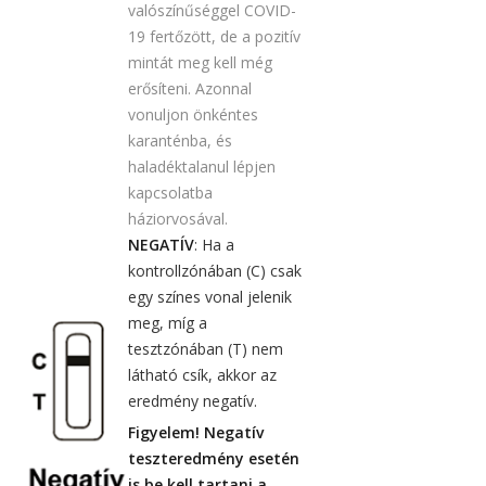
valószínűséggel COVID-
19 fertőzött, de a pozitív
mintát meg kell még
erősíteni. Azonnal
vonuljon önkéntes
karanténba, és
haladéktalanul lépjen
kapcsolatba
háziorvosával.
NEGATÍV
: Ha a
kontrollzónában (C) csak
egy színes vonal jelenik
meg, míg a
tesztzónában (T) nem
látható csík, akkor az
eredmény negatív.
Figyelem! Negatív
teszteredmény esetén
is be kell tartani a