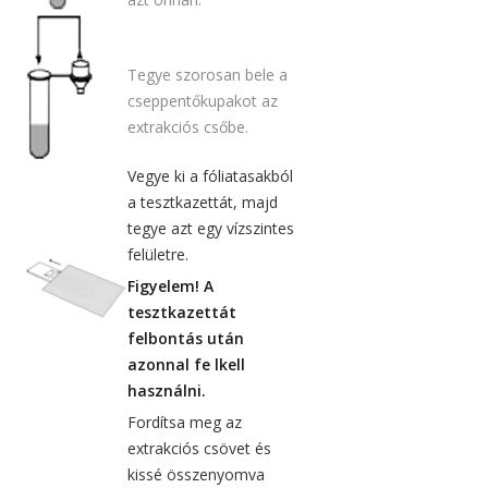
Tegye szorosan bele a
cseppentőkupakot az
extrakciós csőbe.
Vegye ki a fóliatasakból
a tesztkazettát, majd
tegye azt egy vízszintes
felületre.
Figyelem! A
tesztkazettát
felbontás után
azonnal fe lkell
használni.
Fordítsa meg az
extrakciós csövet és
kissé összenyomva