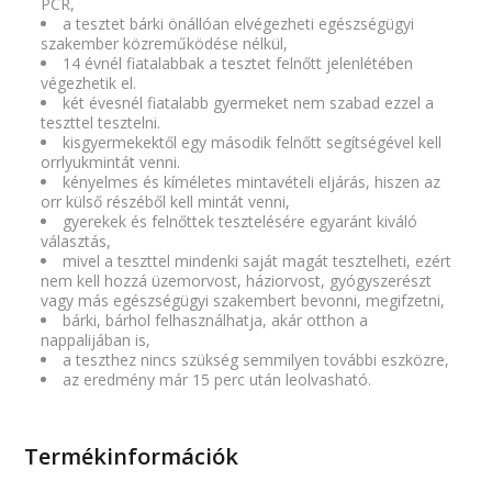
PCR,
a tesztet bárki önállóan elvégezheti egészségügyi
szakember közreműködése nélkül,
14 évnél fiatalabbak a tesztet felnőtt jelenlétében
végezhetik el.
két évesnél fiatalabb gyermeket nem szabad ezzel a
teszttel tesztelni.
kisgyermekektől egy második felnőtt segítségével kell
orrlyukmintát venni.
kényelmes és kíméletes mintavételi eljárás, hiszen az
orr külső részéből kell mintát venni,
gyerekek és felnőttek tesztelésére egyaránt kiváló
választás,
mivel a teszttel mindenki saját magát tesztelheti, ezért
nem kell hozzá üzemorvost, háziorvost, gyógyszerészt
vagy más egészségügyi szakembert bevonni, megifzetni,
bárki, bárhol felhasználhatja, akár otthon a
nappalijában is,
a teszthez nincs szükség semmilyen további eszközre,
az eredmény már 15 perc után leolvasható.
Termékinformációk