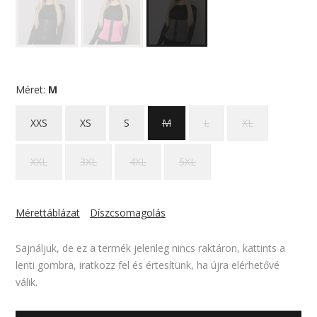
Méret:
M
XXS
XS
S
M
L
XL
XXL
3XL
4XL
5XL
Mérettáblázat
Díszcsomagolás
Sajnáljuk, de ez a termék jelenleg nincs raktáron, kattints a
lenti gombra, iratkozz fel és értesítünk, ha újra elérhetővé
válik.