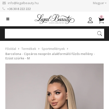
info@legalbeauty.hu
Magyar
+36 30 8 222 222
0
Főoldal
Termékek
Sportmellények
Barcelona - Cipzáros neoprén alakformáló fűzős mellény -
Ezüst szürke - M