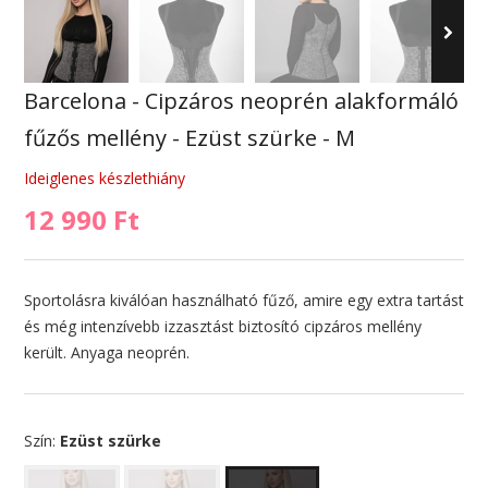
Barcelona - Cipzáros neoprén alakformáló
fűzős mellény - Ezüst szürke - M
Ideiglenes készlethiány
12 990 Ft
Sportolásra kiválóan használható fűző, amire egy extra tartást
és még intenzívebb izzasztást biztosító cipzáros mellény
került. Anyaga neoprén.
Szín:
Ezüst szürke