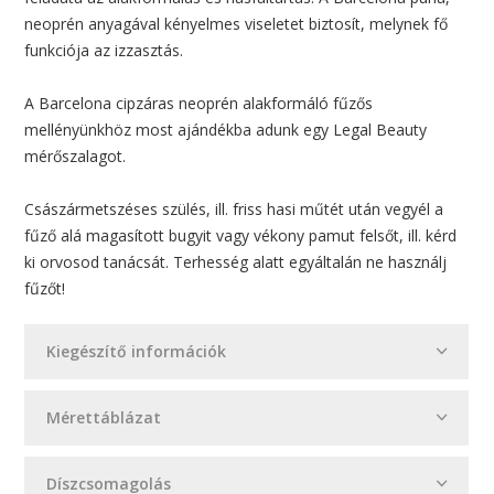
neoprén anyagával kényelmes viseletet biztosít, melynek fő
funkciója az izzasztás.
A Barcelona cipzáras neoprén alakformáló fűzős
mellényünkhöz most ajándékba adunk egy Legal Beauty
mérőszalagot.
Császármetszéses szülés, ill. friss hasi műtét után vegyél a
fűző alá magasított bugyit vagy vékony pamut felsőt, ill. kérd
ki orvosod tanácsát. Terhesség alatt egyáltalán ne használj
fűzőt!
Kiegészítő információk
Mérettáblázat
Díszcsomagolás