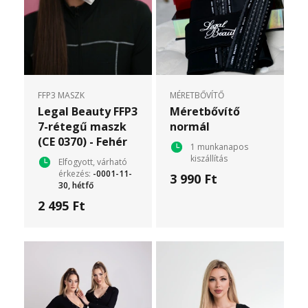
FFP3 MASZK
MÉRETBŐVÍTŐ
Legal Beauty FFP3
Méretbővítő
7-rétegű maszk
normál
(CE 0370) - Fehér
1 munkanapos
kiszállítás
Elfogyott, várható
érkezés:
-0001-11-
3 990 Ft
30, hétfő
2 495 Ft