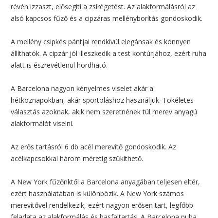
révén izzaszt, elősegíti a zsírégetést. Az alakformálásról az
alsó kapcsos fűző és a cipzáras mellényborítás gondoskodik.
A mellény csipkés pántjai rendkívül elegánsak és könnyen
állíthatók. A cipzár jól illeszkedik a test kontúrjához, ezért ruha
alatt is észrevétlenül hordható.
A Barcelona nagyon kényelmes viselet akár a
hétköznapokban, akár sportoláshoz használjuk. Tökéletes
választás azoknak, akik nem szeretnének túl merev anyagú
alakformálót viselni.
Az erős tartásról 6 db acél merevítő gondoskodik. Az
acélkapcsokkal három méretig szűkíthető.
A New York fűzőnktől a Barcelona anyagában teljesen eltér,
ezért használatában is különbözik. A New York számos
merevítővel rendelkezik, ezért nagyon erősen tart, legfőbb
feladata az alakformálás és hasfaltartás. A Barcelona puha,