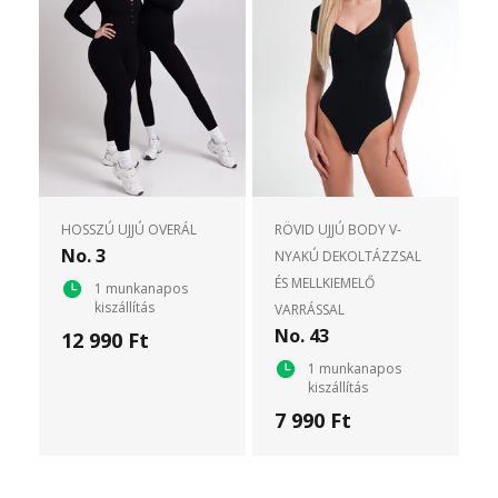
HOSSZÚ UJJÚ OVERÁL
RÖVID UJJÚ BODY V-
No. 3
NYAKÚ DEKOLTÁZZSAL
ÉS MELLKIEMELŐ
1 munkanapos
kiszállítás
VARRÁSSAL
No. 43
12 990 Ft
1 munkanapos
kiszállítás
7 990 Ft