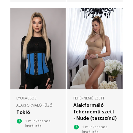
LYUKACSOS
FEHÉRNEMŰ SZETT
Alakformáló
ALAKFORMÁLÓ FŰZŐ
fehérnemű szett
Tokió
- Nude (testszínű)
1 munkanapos
kiszállítás
1 munkanapos
kiszállítás