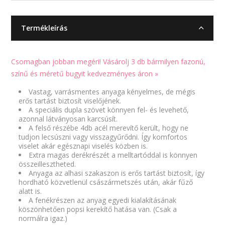
Termékleírás
Csomagban jobban megéri! Vásárolj 3 db bármilyen fazonú,
színű és méretű bugyit kedvezményes áron »
Vastag, varrásmentes anyaga kényelmes, de mégis
erős tartást biztosít viselőjének.
A speciális dupla szövet könnyen fel- és levehető,
azonnal látványosan karcsúsít.
A felső részébe 4db acél merevítő került, hogy ne
tudjon lecsúszni vagy visszagyűrődni. Így komfortos
viselet akár egésznapi viselés közben is.
Extra magas derékrészét a melltartóddal is könnyen
összeillesztheted.
Anyaga az alhasi szakaszon is erős tartást biztosít, így
hordható közvetlenül császármetszés után, akár fűző
alatt is.
A fenékrészen az anyag egyedi kialakításának
köszönhetően popsi kerekítő hatása van. (Csak a
normálra igaz.)