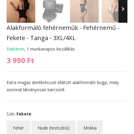
Alakformáló fehérneműk - Fehérnemű -
Fekete - Tanga - 3XL/4XL
Raktáron
, 1 munkanapos kiszállítás
3 990 Ft
Extra magas derékrésszel ellátott alakformáló bugyi, mely
azonnal látványosan karcsúsít.
Szín:
Fekete
Fehér
Nude (testszínű)
Mokka