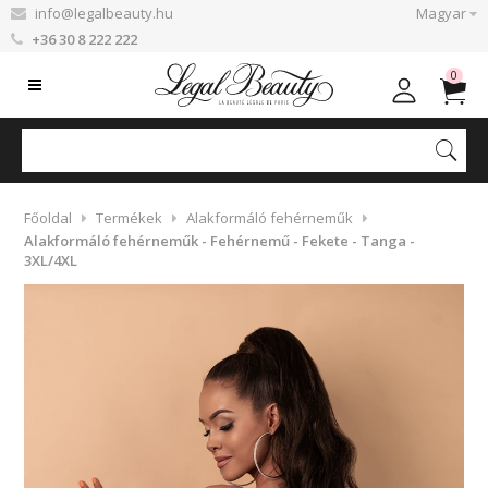
info@legalbeauty.hu
Magyar
+36 30 8 222 222
0
Főoldal
Termékek
Alakformáló fehérneműk
Alakformáló fehérneműk - Fehérnemű - Fekete - Tanga -
3XL/4XL