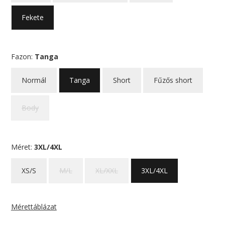
Fekete
Fazon:
Tanga
Normál
Tanga
Short
Fűzős short
Body
Méret:
3XL/4XL
XS/S
M/L
XL/XXL
3XL/4XL
Mérettáblázat